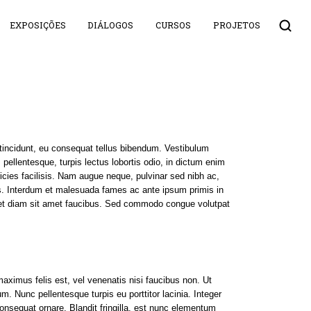
EXPOSIÇÕES
DIÁLOGOS
CURSOS
PROJETOS
tincidunt, eu consequat tellus bibendum. Vestibulum
 pellentesque, turpis lectus lobortis odio, in dictum enim
ltricies facilisis. Nam augue neque, pulvinar sed nibh ac,
uris. Interdum et malesuada fames ac ante ipsum primis in
amet diam sit amet faucibus. Sed commodo congue volutpat
aximus felis est, vel venenatis nisi faucibus non. Ut
 Nunc pellentesque turpis eu porttitor lacinia. Integer
sequat ornare. Blandit fringilla, est nunc elementum