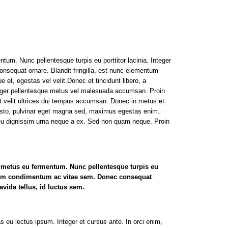
um. Nunc pellentesque turpis eu porttitor lacinia. Integer
sequat ornare. Blandit fringilla, est nunc elementum
et, egestas vel velit.Donec et tincidunt libero, a
 Integer pellentesque metus vel malesuada accumsan. Proin
pit velit ultrices dui tempus accumsan. Donec in metus et
 justo, pulvinar eget magna sed, maximus egestas enim.
eu dignissim urna neque a ex. Sed non quam neque. Proin
n metus eu fermentum. Nunc pellentesque turpis eu
entum condimentum ac vitae sem. Donec consequat
vida tellus, id luctus sem.
as eu lectus ipsum. Integer et cursus ante. In orci enim,