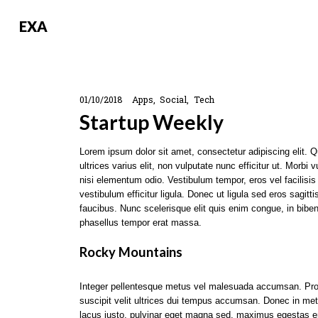
EXA
01/10/2018
Apps
Social
Tech
Startup Weekly
Lorem ipsum dolor sit amet, consectetur adipiscing elit.
ultrices varius elit, non vulputate nunc efficitur ut. Morb
nisi elementum odio. Vestibulum tempor, eros vel facilisis la
vestibulum efficitur ligula. Donec ut ligula sed eros sagi
faucibus. Nunc scelerisque elit quis enim congue, in bib
phasellus tempor erat massa.
Rocky Mountains
Integer pellentesque metus vel malesuada accumsan. Proin 
suscipit velit ultrices dui tempus accumsan. Donec in met
lacus justo, pulvinar eget magna sed, maximus egestas e