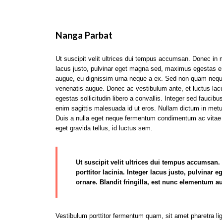
Nanga Parbat
Ut suscipit velit ultrices dui tempus accumsan. Donec in 
lacus justo, pulvinar eget magna sed, maximus egestas e
augue, eu dignissim urna neque a ex. Sed non quam neque. P
venenatis augue. Donec ac vestibulum ante, et luctus lacus
egestas sollicitudin libero a convallis. Integer sed fauci
enim sagittis malesuada id ut eros. Nullam dictum in metu
Duis a nulla eget neque fermentum condimentum ac vitae 
eget gravida tellus, id luctus sem.
Ut suscipit velit ultrices dui tempus accumsan
porttitor lacinia. Integer lacus justo, pulvi
ornare. Blandit fringilla, est nunc elementum 
Vestibulum porttitor fermentum quam, sit amet pharetra ligu