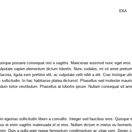
EXA
 Quisque posuere consequat nisl a sagittis. Maecenas euismod nunc eget eros 
i vulputate sapien elementum dictum lobortis. Nunc sodales, mi sit amet pretium
cinia, ligula sem porttitor elit, ac vulputate velit nibh a elit. Cras tristique u
ttis sollicitudin. In hac habitasse platea dictumst. Phasellus sed molestie ma
endum tortor vestibulum. Phasellus at lobortis ipsum. Nullam consequat sit 
egestas sollicitudin libero a convallis. Integer sed faucibus eros. Quisque m
us et enim sagittis malesuada id ut eros. Nullam dictum in metus eu fermentum.
nim. Duis a nulla eget neque fermentum condimentum ac vitae sem. Donec con