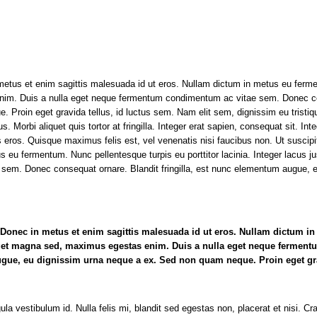
metus et enim sagittis malesuada id ut eros. Nullam dictum in metus eu ferment
nim. Duis a nulla eget neque fermentum condimentum ac vitae sem. Donec con
roin eget gravida tellus, id luctus sem. Nam elit sem, dignissim eu tristique 
. Morbi aliquet quis tortor at fringilla. Integer erat sapien, consequat sit.
bus eros. Quisque maximus felis est, vel venenatis nisi faucibus non. Ut susci
s eu fermentum. Nunc pellentesque turpis eu porttitor lacinia. Integer lacus
sem. Donec consequat ornare. Blandit fringilla, est nunc elementum augue, 
. Donec in metus et enim sagittis malesuada id ut eros. Nullam dictum i
nar eget magna sed, maximus egestas enim. Duis a nulla eget neque ferm
augue, eu dignissim urna neque a ex. Sed non quam neque. Proin eget gra
la vestibulum id. Nulla felis mi, blandit sed egestas non, placerat et nisi. Cr