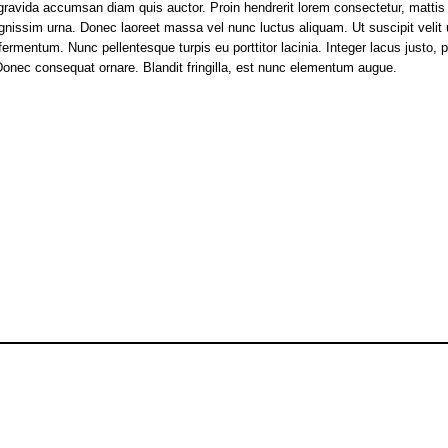
r gravida accumsan diam quis auctor. Proin hendrerit lorem consectetur, mattis 
a dignissim urna. Donec laoreet massa vel nunc luctus aliquam. Ut suscipit ve
fermentum. Nunc pellentesque turpis eu porttitor lacinia. Integer lacus just
nec consequat ornare. Blandit fringilla, est nunc elementum augue.