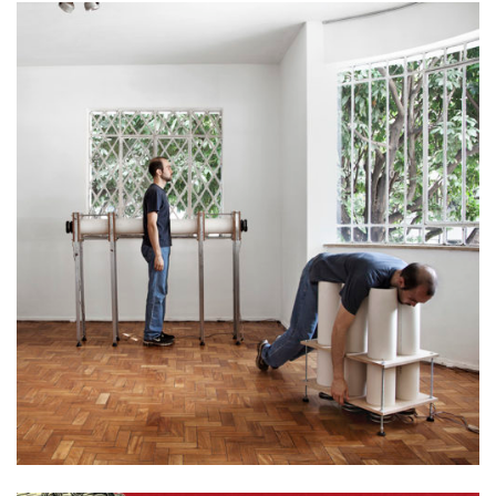
EXPOSIÇÕES