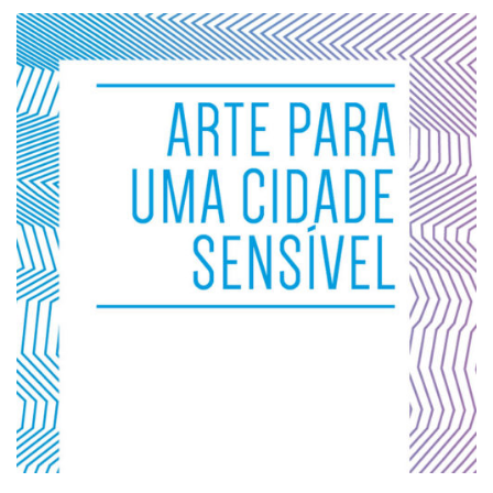
EXPOSIÇÕES