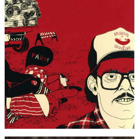
EXPOSIÇÕES